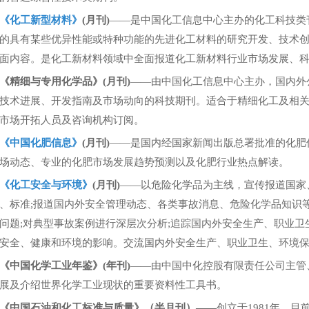
《化工新型材料》
(月刊)
——是中国化工信息中心主办的化工科技类刊
的具有某些优异性能或特种功能的先进化工材料的研究开发、技术
面内容。是化工新材料领域中全面报道化工新材料行业市场发展、
《精细与专用化学品》(月刊)
——由中国化工信息中心主办，国内外
技术进展、开发指南及市场动向的科技期刊。适合于精细化工及相
市场开拓人员及咨询机构订阅。
《中国化肥信息》
(月刊)
——是国内经国家新闻出版总署批准的化肥
场动态、专业的化肥市场发展趋势预测以及化肥行业热点解读。
《化工安全与环境》
(
月
刊)
——以危险化学品为主线，宣传报道国家
、标准;报道国内外安全管理动态、各类事故消息、危险化学品知识
问题;对典型事故案例进行深层次分析;追踪国内外安全生产、职业卫
安全、健康和环境的影响。交流国内外安全生产、职业卫生、环境
《中国化学工业年鉴》(年刊)
——由
中国中化控股有限责任公司
主管
展及介绍世界化学工业现状的重要资料性工具书。
《中国石油和化工标准与质量》（半月刊）——
创立于1981年，